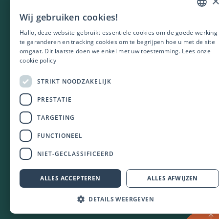
Vestiging Brugge
Wij gebruiken cookies!
DUTCH
Dirk Martensstraat 4 -
unit 7
Hallo, deze website gebruikt essentiële cookies om de goede werking
ENGLISH
8200 Brugge
te garanderen en tracking cookies om te begrijpen hoe u met de site
omgaat. Dit laatste doen we enkel met uw toestemming.
Lees onze
FRENCH
cookie policy
POLISH
STRIKT NOODZAKELIJK
PORTUGUES
PRESTATIE
TARGETING
PRIVACY
COOKIE POLICY
FUNCTIONEEL
DATA PROTECTION NOTICE
NIET-GECLASSIFICEERD
ESG POLICY
GEBRUIKERSVOORWAARDEN
The Energy Circle 2023
ALLES ACCEPTEREN
ALLES AFWIJZEN
DETAILS WEERGEVEN