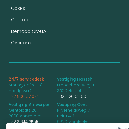
Voet
Cases
Contact
Democo Group
Over ons
24/7 servicedesk
Vestiging Hasselt
Storing, defect of
Diepenbekerweg 11
noodgeval?
3500 Hasselt
+32 800 57 024
+32 11 26 03 60
Vestiging Antwerpen
Vestiging Gent
Gentplaats 20
Nijverheidsweg 7
2000 Antwerpen
Unit 1 & 2
+32 3 844 35 40
9820 Merelbeke
+32 9 336 85 66