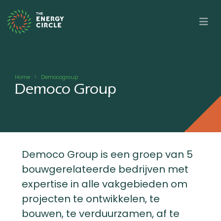
Overslaan en naar de inhoud gaan
Kruimelpad
Home
Democogroup
Democo Group
Democo Group is een groep van 5
bouwgerelateerde bedrijven met
expertise in alle vakgebieden om
projecten te ontwikkelen, te
bouwen, te verduurzamen, af te