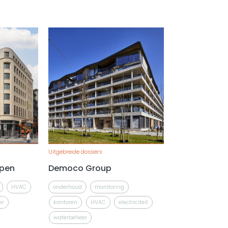
Uitgebreide dossiers
rpen
Democo Group
HVAC
onderhoud
monitoring
er
kantoren
HVAC
electriciteit
waterbeheer