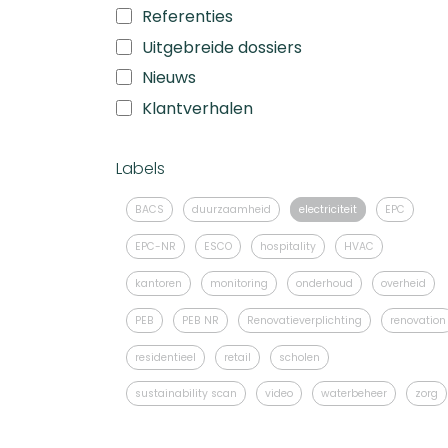
Referenties
Uitgebreide dossiers
Nieuws
Klantverhalen
Labels
BACS
duurzaamheid
electriciteit
EPC
EPC-NR
ESCO
hospitality
HVAC
kantoren
monitoring
onderhoud
overheid
PEB
PEB NR
Renovatieverplichting
renovation
residentieel
retail
scholen
sustainability scan
video
waterbeheer
zorg