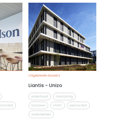
Uitgebreide dossiers
Liantis - Unizo
onderhoud
monitoring
ctriciteit
kantoren
HVAC
electriciteit
waterbeheer