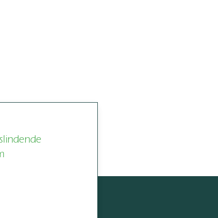
slindende
m