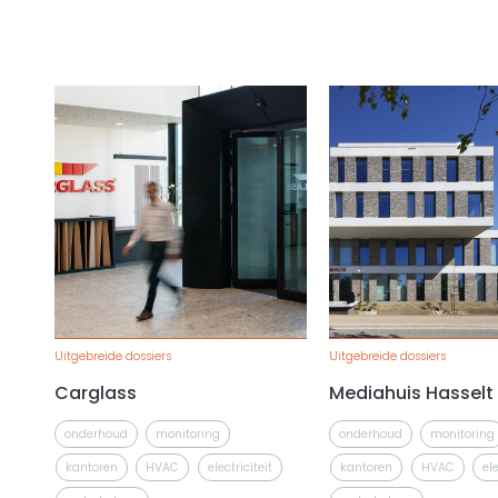
Uitgebreide dossiers
Uitgebreide dossiers
Carglass
Mediahuis Hasselt
onderhoud
monitoring
onderhoud
monitoring
kantoren
HVAC
electriciteit
kantoren
HVAC
ele