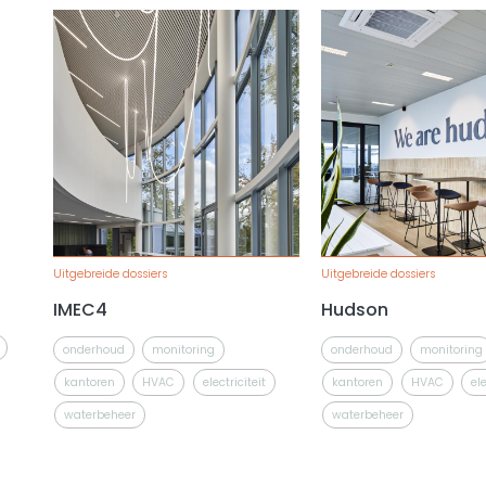
Uitgebreide dossiers
Uitgebreide dossiers
IMEC4
Hudson
onderhoud
monitoring
onderhoud
monitoring
kantoren
HVAC
electriciteit
kantoren
HVAC
ele
waterbeheer
waterbeheer