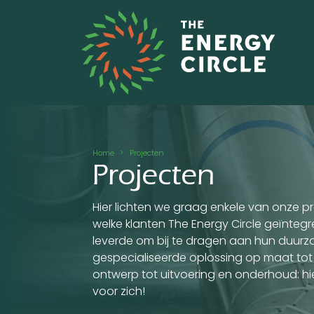
Overslaan en naar de inhoud gaan
Kruimelpad
Home
Projecten
Projecten
Hier lichten we graag enkele van onze pr
welke klanten The Energy Circle geïnteg
leverde om bij te dragen aan hun duurza
gespecialiseerde oplossing op maat tot 
ontwerp tot uitvoering en onderhoud: hi
voor zich!