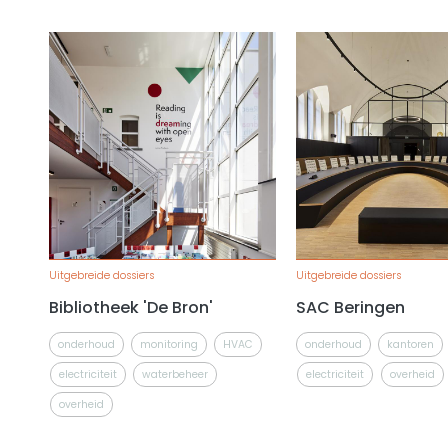
Uitgebreide dossiers
Uitgebreide dossiers
Bibliotheek 'De Bron'
SAC Beringen
onderhoud
monitoring
HVAC
onderhoud
kantoren
electriciteit
waterbeheer
electriciteit
overheid
overheid