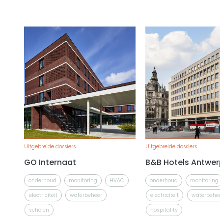
Uitgebreide dossiers
Uitgebreide dossiers
GO Internaat
B&B Hotels Antwe
onderhoud
monitoring
HVAC
onderhoud
monitoring
electriciteit
waterbeheer
electriciteit
waterbehe
scholen
hospitality