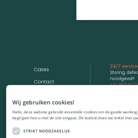
Voet
24/7 servic
Cases
Storing, defec
noodgeval?
Contact
+32 800 57 0
Democo Group
Vestiging A
Gentplaats 2
Wij gebruiken cookies!
Over ons
2000 Antwer
+32 3 844 35
Hallo, deze website gebruikt essentiële cookies om de goede werking
begrijpen hoe u met de site omgaat. Dit laatste doen we enkel met u
Vestiging Br
STRIKT NOODZAKELIJK
Dirk Martenss