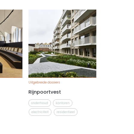
Uitgebreide dossiers
Rijnpoortvest
onderhoud
kantoren
electriciteit
residentieel