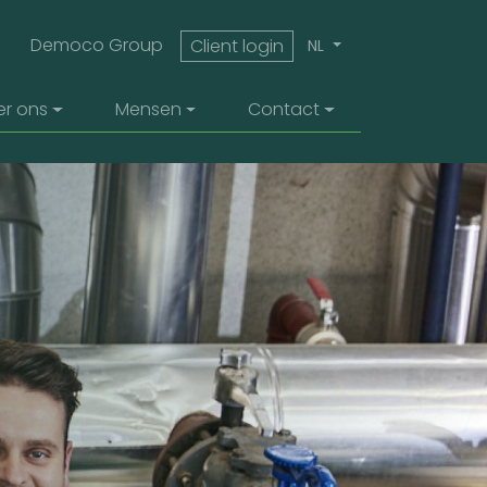
top menu
Democo Group
Client login
NL
er ons
Mensen
Contact