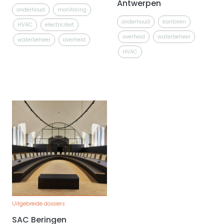
Antwerpen
onderhoud
monitoring
onderhoud
kantoren
HVAC
electriciteit
overheid
waterbeheer
waterbeheer
overheid
HVAC
Uitgebreide dossiers
SAC Beringen