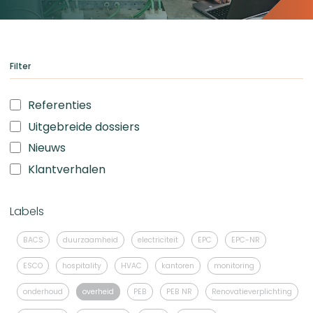
Filter
Referenties
Uitgebreide dossiers
Nieuws
Klantverhalen
Labels
BACS
duurzaamheid
electriciteit
EPC
EPC-NR
ESCO
hospitality
HVAC
kantoren
monitoring
onderhoud
overheid
PEB
PEB NR
Renovatieverplichting