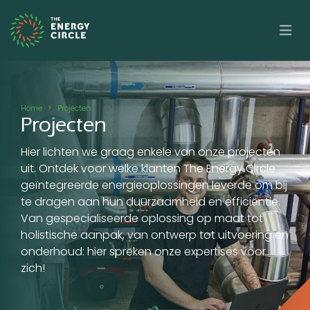
Overslaan en naar de inhoud gaan
Kruimelpad
Home
Projecten
Projecten
Hier lichten we graag enkele van onze projecten
uit. Ontdek voor welke klanten The Energy Circle
geïntegreerde energieoplossingen leverde om bij
te dragen aan hun duurzaamheid en efficiëntie.
Van gespecialiseerde oplossing op maat tot
holistische aanpak, van ontwerp tot uitvoering en
onderhoud: hier spreken onze expertises voor
zich!