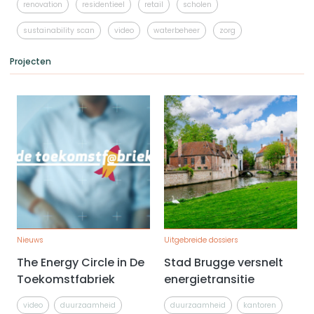
renovation
residentieel
retail
scholen
sustainability scan
video
waterbeheer
zorg
Projecten
Nieuws
Uitgebreide dossiers
The Energy Circle in De
Stad Brugge versnelt
Toekomstfabriek
energietransitie
video
duurzaamheid
duurzaamheid
kantoren