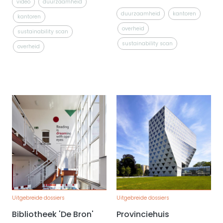
video
duurzaamheid
duurzaamheid
kantoren
kantoren
overheid
sustainability scan
sustainability scan
overheid
Uitgebreide dossiers
Uitgebreide dossiers
Bibliotheek 'De Bron'
Provinciehuis