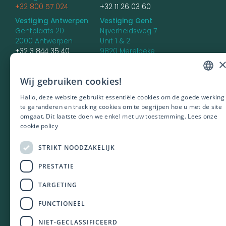
+32 800 57 024
+32 11 26 03 60
Vestiging Antwerpen
Vestiging Gent
Gentplaats 20
Nijverheidsweg 7
2000 Antwerpen
Unit 1 & 2
+32 3 844 35 40
9820 Merelbeke
+32 9 336 85 66
Vestiging Brugge
Wij gebruiken cookies!
DUTCH
Dirk Martensstraat 4 -
unit 7
Hallo, deze website gebruikt essentiële cookies om de goede werking
ENGLISH
8200 Brugge
te garanderen en tracking cookies om te begrijpen hoe u met de site
omgaat. Dit laatste doen we enkel met uw toestemming.
Lees onze
FRENCH
cookie policy
POLISH
STRIKT NOODZAKELIJK
PORTUGUES
PRESTATIE
TARGETING
PRIVACY
COOKIE POLICY
FUNCTIONEEL
DATA PROTECTION NOTICE
NIET-GECLASSIFICEERD