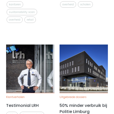
kantoren
overheid
scholen
sustainability scan
overheid
retail
Klantverhalen
Uitgebreide dossiers
Testimonial LRH
50% minder verbruik bij
Politie Limburg