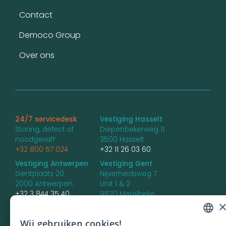
Contact
Democo Group
Over ons
24/7 servicedesk
Vestiging Hasselt
Storing, defect of
Diepenbekerweg 11
noodgeval?
3500 Hasselt
+32 800 57 024
+32 11 26 03 60
Vestiging Antwerpen
Vestiging Gent
Gentplaats 20
Nijverheidsweg 7
2000 Antwerpen
Unit 1 & 2
+32 3 844 35 40
9820 Merelbeke
+32 9 336 85 66
Vestiging Brugge
Wij gebruiken cookies!