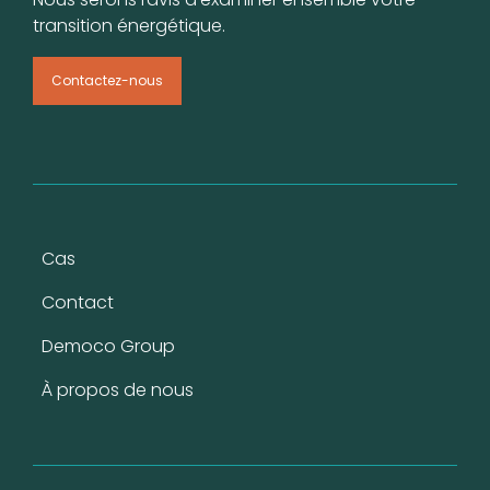
transition énergétique.
Contactez-nous
Pied de page
Cas
Contact
Democo Group
À propos de nous