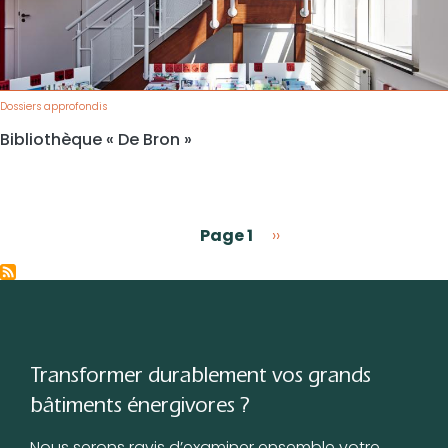
Dossiers approfondis
Bibliothèque « De Bron »
Pagination
Next page
Page 1
››
Transformer durablement vos grands
bâtiments énergivores ?
Nous serons ravis d’examiner ensemble votre