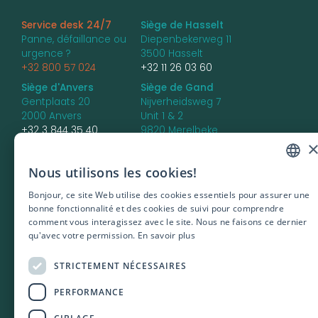
Service desk 24/7
Siège de Hasselt
Panne, défaillance ou
Diepenbekerweg 11
urgence ?
3500 Hasselt
+32 800 57 024
+32 11 26 03 60
Siège d'Anvers
Siège de Gand
Gentplaats 20
Nijverheidsweg 7
2000 Anvers
Unit 1 & 2
+32 3 844 35 40
9820 Merelbeke
+32 9 336 85 66
Siège de Bruges
Nous utilisons les cookies!
DUTCH
Dirk Martensstraat 4 -
unit 7
Bonjour, ce site Web utilise des cookies essentiels pour assurer une
ENGLISH
8200 Bruges
bonne fonctionnalité et des cookies de suivi pour comprendre
comment vous interagissez avec le site. Nous ne faisons ce dernier
FRENCH
qu'avec votre permission.
En savoir plus
POLISH
STRICTEMENT NÉCESSAIRES
PORTUGUES
PERFORMANCE