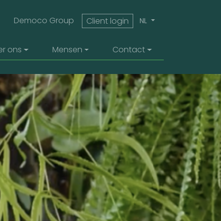
top menu
Democo Group
Client login
NL
er ons
Mensen
Contact