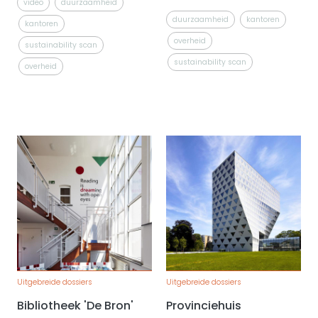
video
duurzaamheid
duurzaamheid
kantoren
kantoren
overheid
sustainability scan
sustainability scan
overheid
Uitgebreide dossiers
Uitgebreide dossiers
Bibliotheek 'De Bron'
Provinciehuis