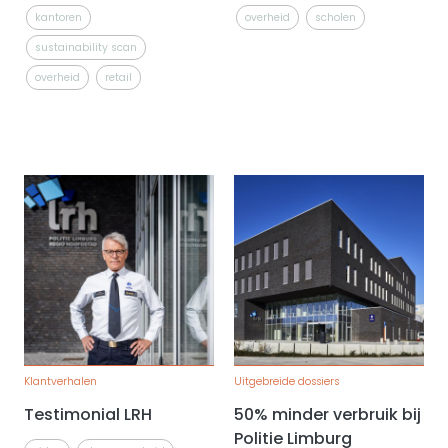
kantoren
overheid
scholen
sustainability scan
overheid
retail
Klantverhalen
Uitgebreide dossiers
Testimonial LRH
50% minder verbruik bij
Politie Limburg