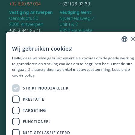
+32 800 57 024
+32 11 26 03 60
Vestiging Antwerpen
Vestiging Gent
Gentplaats 20
Nijverheidsweg 7
2000 Antwerpen
Unit 1 & 2
+32 3 844 35 40
9820 Merelbeke
+32 9 336 85 66
Vestiging Brugge
Wij gebruiken cookies!
DUTCH
Dirk Martensstraat 4 -
unit 7
Hallo, deze website gebruikt essentiële cookies om de goede werking
ENGLISH
8200 Brugge
te garanderen en tracking cookies om te begrijpen hoe u met de site
omgaat. Dit laatste doen we enkel met uw toestemming.
Lees onze
FRENCH
cookie policy
POLISH
STRIKT NOODZAKELIJK
PORTUGUES
PRESTATIE
TARGETING
PRIVACY
COOKIE POLICY
FUNCTIONEEL
DATA PROTECTION NOTICE
NIET-GECLASSIFICEERD