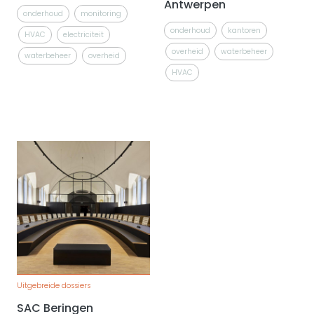
Antwerpen
onderhoud
monitoring
onderhoud
kantoren
HVAC
electriciteit
overheid
waterbeheer
waterbeheer
overheid
HVAC
Uitgebreide dossiers
SAC Beringen