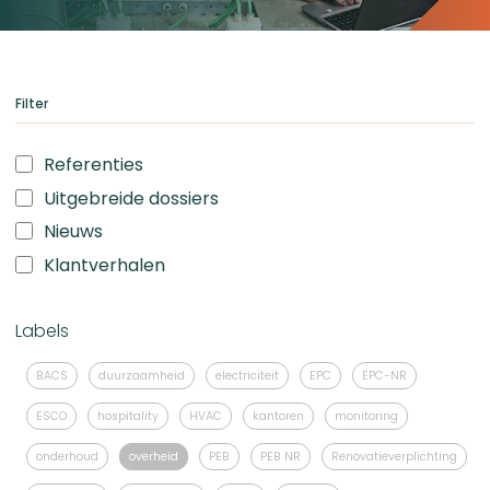
Filter
Referenties
Uitgebreide dossiers
Nieuws
Klantverhalen
Labels
BACS
duurzaamheid
electriciteit
EPC
EPC-NR
ESCO
hospitality
HVAC
kantoren
monitoring
onderhoud
overheid
PEB
PEB NR
Renovatieverplichting