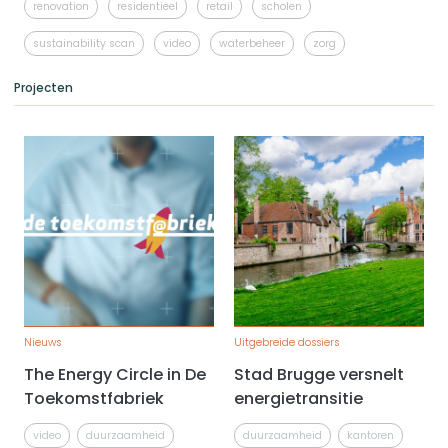
renovation
residentieel
retail
scholen
sustainability scan
video
waterbeheer
zorg
Projecten
Nieuws
Uitgebreide dossiers
The Energy Circle in De
Stad Brugge versnelt
Toekomstfabriek
energietransitie
video
duurzaamheid
duurzaamheid
kantoren