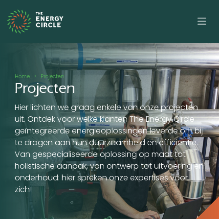
Overslaan en naar de inhoud gaan
Kruimelpad
Home
Projecten
Projecten
Hier lichten we graag enkele van onze projecten
uit. Ontdek voor welke klanten The Energy Circle
geïntegreerde energieoplossingen leverde om bij
te dragen aan hun duurzaamheid en efficiëntie.
Van gespecialiseerde oplossing op maat tot
holistische aanpak, van ontwerp tot uitvoering en
onderhoud: hier spreken onze expertises voor
zich!