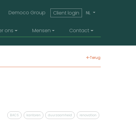
top menu
Democo Group
Client login
NL
er ons
Mensen
Contact
Terug
BACS
kantoren
duurzaamheid
renovation