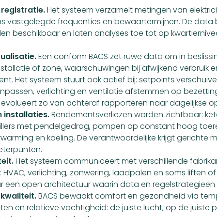
registratie.
Het systeem verzamelt metingen van elektrici
s vastgelegde frequenties en bewaartermijnen. De data b
n beschikbaar en laten analyses toe tot op kwartiernivea
ualisatie.
Een conform BACS zet ruwe data om in besliss
stallatie of zone, waarschuwingen bij afwijkend verbruik 
. Het systeem stuurt ook actief bij: setpoints verschuiv
assen, verlichting en ventilatie afstemmen op bezettin
evolueert zo van achteraf rapporteren naar dagelijkse op
 installaties.
Rendementsverliezen worden zichtbaar: ket
llers met pendelgedrag, pompen op constant hoog toerent
warming en koeling. De verantwoordelijke krijgt gerichte 
eterpunten.
eit.
Het systeem communiceert met verschillende fabrika
 HVAC, verlichting, zonwering, laadpalen en soms liften of
aar een open architectuur waarin data en regelstrategie
kwaliteit.
BACS bewaakt comfort en gezondheid via temp
ten en relatieve vochtigheid: de juiste lucht, op de juiste p