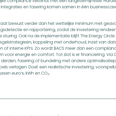
lijke compliance verbindt met een langetermijnvisie. Hardw
 integraties en fasering komen samen in één businesscas
 gaat bewust verder dan het wettelijke minimum met gea
ingsdetectie en rapportering, zodat de investering rendeer
re sturing. Ook na de implementatie blijft The Energy Circle
regelstrategieën, koppeling met onderhoud, inzet van dat
n of interne KPI’s. Zo wordt BACS meer dan een complian
m voor energie en comfort. Tot slot is er financiering. Vi
 derden, fasering of bundeling met andere optimalisatiep
pels verlagen. Doel: een realistische investering, voorspe
 tussen euro’s, kWh en CO₂.