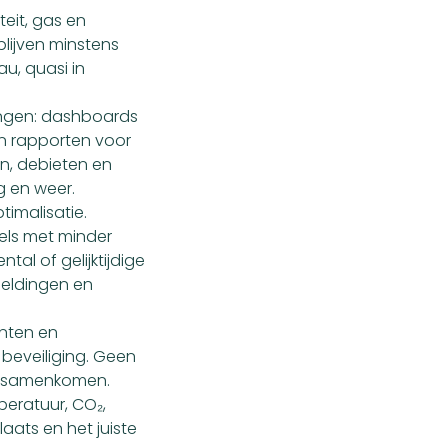
teit, gas en
lijven minstens
u, quasi in
ingen: dashboards
en rapporten voor
en, debieten en
g en weer.
timalisatie.
els met minder
al of gelijktijdige
meldingen en
nten en
 beveiliging. Geen
ën samenkomen.
eratuur, CO₂,
laats en het juiste