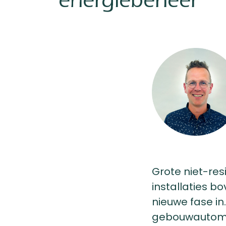
energiebeheer
Grote niet-res
installaties 
nieuwe fase in
gebouwautomat