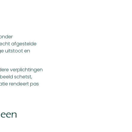
Zonder
lecht afgestelde
ge uitstoot en
dere verplichtingen
beeld schetst,
atie rendeert pas
geen