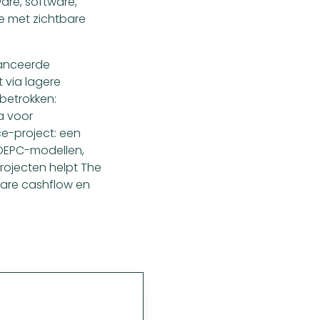
are, software,
e met zichtbare
vanceerde
t via lagere
 betrokken:
a voor
ce-project: een
a OEPC-modellen,
rojecten helpt The
lbare cashflow en