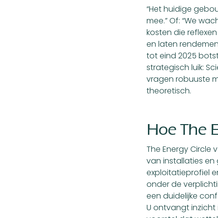
“Het huidige gebouw
mee.” Of: “We wacht
kosten die reflexe
en laten rendements
tot eind 2025 bots
strategisch luik: 
vragen robuuste me
theoretisch.
Hoe The E
The Energy Circle v
van installaties e
exploitatieprofiel
onder de verplicht
een duidelijke conf
U ontvangt inzicht