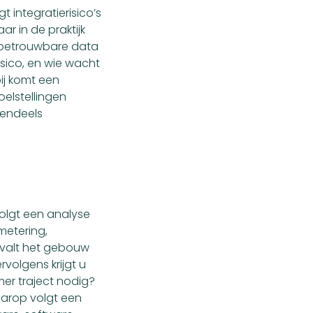
t integratierisico’s
ar in de praktijk
g betrouwbare data
isico, en wie wacht
ij komt een
oelstellingen
tendeels
volgt een analyse
metering,
: valt het gebouw
volgens krijgt u
mer traject nodig?
Daarop volgt een