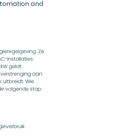
utomation and
rgieregelgeving. Ze
-installaties:
0 kW geldt
 verstrenging aan:
uitbreidt. Wie
de volgende stap.
gieverbruik