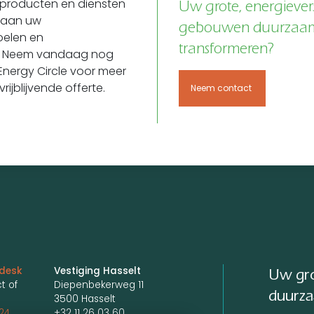
producten en diensten
Uw grote, energiever
 aan uw
gebouwen duurzaa
elen en
transformeren?
en. Neem vandaag nog
nergy Circle voor meer
rijblijvende offerte.
Neem contact
edesk
Vestiging Hasselt
Uw gro
t of
Diepenbekerweg 11
duurza
3500 Hasselt
24
+32 11 26 03 60