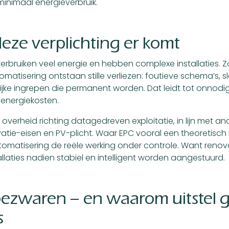
inimaal energieverbruik.
ze verplichting er komt
rbruiken veel energie en hebben complexe installaties. 
atisering ontstaan stille verliezen: foutieve schema’s, s
elijke ingrepen die permanent worden. Dat leidt tot onnodi
 energiekosten.
overheid richting datagedreven exploitatie, in lijn met an
vatie-eisen en PV-plicht. Waar EPC vooral een theoretisch 
matisering de reële werking onder controle. Want renov
llaties nadien stabiel en intelligent worden aangestuurd.
bezwaren – en waarom uitstel 
s