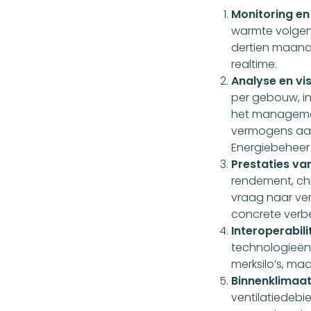
Monitoring en 
warmte volgen
dertien maande
realtime.
Analyse en vis
per gebouw, in
het management
vermogens aanp
Energiebeheer 
Prestaties van
rendement, chi
vraag naar ver
concrete verb
Interoperabilit
technologieën:
merksilo’s, m
Binnenklimaat
ventilatiedebie