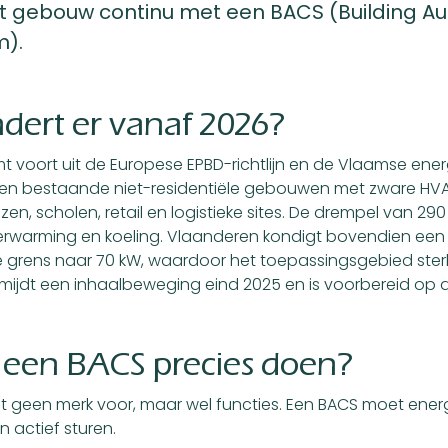
et gebouw continu met een BACS (Building A
m).
dert er vanaf 2026?
mt voort uit de Europese EPBD-richtlijn en de Vlaamse ene
 en bestaande niet-residentiële gebouwen met zware HVAC
zen, scholen, retail en logistieke sites. De drempel van 29
verwarming en koeling. Vlaanderen kondigt bovendien een
 grens naar 70 kW, waardoor het toepassingsgebied sterk 
mijdt een inhaalbeweging eind 2025 en is voorbereid op 
een BACS precies doen?
ft geen merk voor, maar wel functies. Een BACS moet ener
én actief sturen.