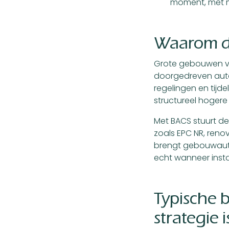
moment, met m
Waarom de
Grote gebouwen ve
doorgedreven autom
regelingen en tijd
structureel hogere
Met BACS stuurt de 
zoals EPC NR, reno
brengt gebouwauto
echt wanneer insta
Typische 
strategie i