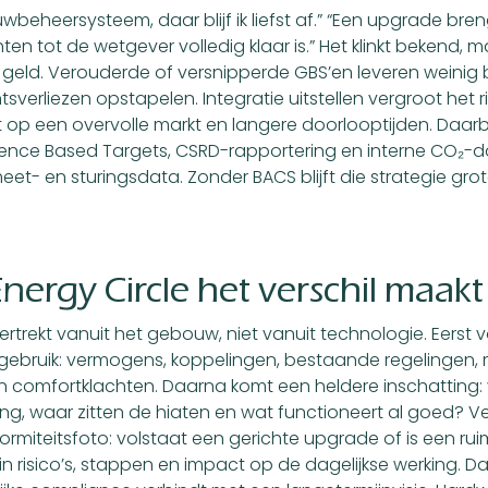
beheersysteem, daar blijf ik liefst af.” “Een upgrade breng
en tot de wetgever volledig klaar is.” Het klinkt bekend, ma
n geld. Verouderde of versnipperde GBS’en leveren weini
verliezen opstapelen. Integratie uitstellen vergroot het r
t op een overvolle markt en langere doorlooptijden. Daarb
Science Based Targets, CSRD-rapportering en interne CO₂-d
et- en sturingsdata. Zonder BACS blijft die strategie gro
nergy Circle het verschil maakt
ertrekt vanuit het gebouw, niet vanuit technologie. Eerst 
n gebruik: vermogens, koppelingen, bestaande regelingen, 
 en comfortklachten. Daarna komt een heldere inschatting
ing, waar zitten de hiaten en wat functioneert al goed? Ver
ormiteitsfoto: volstaat een gerichte upgrade of is een rui
 in risico’s, stappen en impact op de dagelijkse werking. 