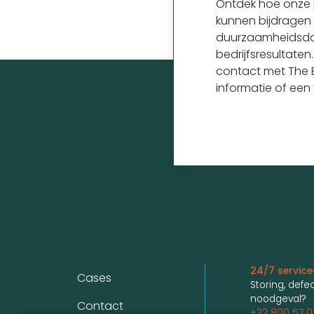
Ontdek hoe onze 
kunnen bijdragen
duurzaamheidsdo
bedrijfsresultat
contact met The E
informatie of een v
Voet
24/7 servic
Cases
Storing, defec
noodgeval?
Contact
+32 800 57 0