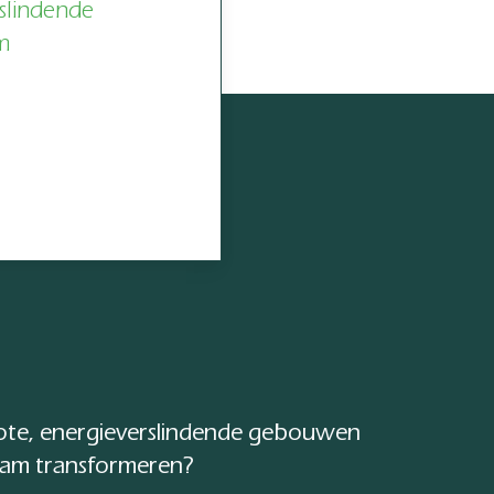
slindende
m
te, energieverslindende gebouwen
am transformeren?