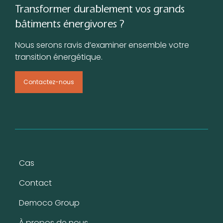
Transformer durablement vos grands
bâtiments énergivores ?
Nous serons ravis d’examiner ensemble votre
transition énergétique.
Contactez-nous
Pied de page
Cas
Contact
Democo Group
À propos de nous