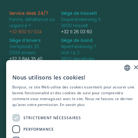
Service desk 24/7
Siège de Hasselt
Panne, défaillance ou
Diepenbekerweg 11
urgence ?
3500 Hasselt
+32 800 57 024
+32 11 26 03 60
Siège d'Anvers
Siège de Gand
Gentplaats 20
Nijverheidsweg 7
2000 Anvers
Unit 1 & 2
+32 3 844 35 40
9820 Merelbeke
+32 9 336 85 66
Siège de Bruges
Nous utilisons les cookies!
DUTCH
Dirk Martensstraat 4 -
unit 7
Bonjour, ce site Web utilise des cookies essentiels pour assurer une
ENGLISH
8200 Bruges
bonne fonctionnalité et des cookies de suivi pour comprendre
comment vous interagissez avec le site. Nous ne faisons ce dernier
FRENCH
qu'avec votre permission.
En savoir plus
POLISH
STRICTEMENT NÉCESSAIRES
PORTUGUES
PERFORMANCE