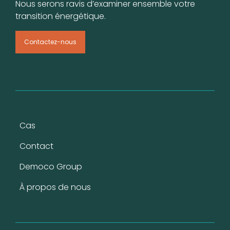
Nous serons ravis d’examiner ensemble votre
transition énergétique.
Contactez-nous
Pied de page
Cas
Contact
Democo Group
À propos de nous