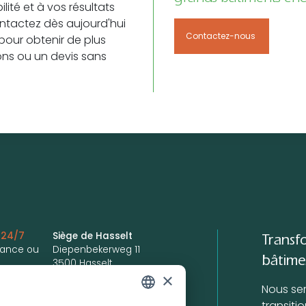
lité et à vos résultats
ntactez dès aujourd'hui
Contactez-nous
pour obtenir de plus
ns ou un devis sans
 24/7
Siège de Hasselt
Transf
llance ou
Diepenbekerweg 11
bâtime
3500 Hasselt
×
24
+32 11 26 03 60
Nous se
rs
Siège de Gand
transiti