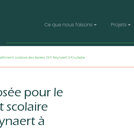
Navigation principale
Ce que nous faisons
Projets
bâtiment scolaire des écoles GO! Reynaert à Kruibeke
osée pour le
 scolaire
ynaert à