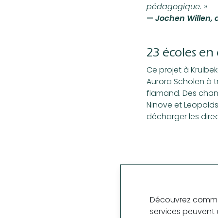
pédagogique. »
—
Jochen Willen, 
23 écoles en 
Ce projet à Kruibe
Aurora Scholen à t
flamand. Des chan
Ninove et Leopoldsb
décharger les dire
Découvrez commen
services peuvent 