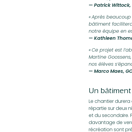
—
Patrick Wittoc
« Après beaucoup 
bâtiment faciliter
notre équipe en est
—
Kathleen Thoma
« Ce projet est l’
Martine Goossens,
nos élèves s’épano
—
Marco Maes, GO
Un bâtiment s
Le chantier durera
répartie sur deux 
et du secondaire. P
davantage de verdu
récréation sont pré