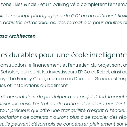
one « kiss & ride » et un parking vélo complètent l’ensemb
uit le concept pédagogique du GO! en un bâtiment flexib
es activités extrascolaires, des formations pour adultes
asa Architecten
es durables pour une école intelligente
onstruction, le financement et l’entretien du projet sont a
cholen, qui réunit les investisseurs EPICo et Rebel, ainsi q
y. The Energy Circle, membre du Democo Group, est re
es et installations du bâtiment.
rêmement fiers de participer à un projet à fort impact 
assurons aussi l’entretien du bâtiment scolaire pendant
out précieux qui offre une tranquillité d’esprit à l’école.
ssociations de parents n’auront plus à se soucier des ré
n. Ils peuvent désormais se concentrer pleinement sur l