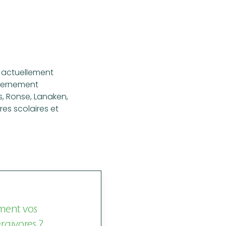
e actuellement
uvernement
, Ronse, Lanaken,
res scolaires et
ment vos
rgivores ?