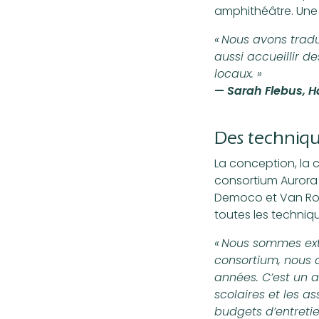
amphithéâtre. Une z
« Nous avons trad
aussi accueillir d
locaux. »
—
Sarah Flebus, H
Des techniqu
La conception, la c
consortium Aurora S
Democo et Van Roe
toutes les techniqu
« Nous sommes ext
consortium, nous 
années. C’est un at
scolaires et les a
budgets d’entretie