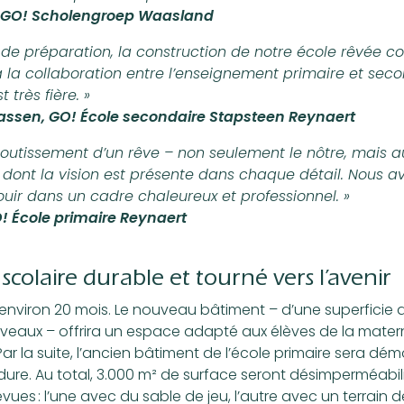
k, GO! Scholengroep Waasland
de préparation, la construction de notre école rêvée 
a la collaboration entre l’enseignement primaire et seco
 très fière. »
ssen, GO! École secondaire Stapsteen Reynaert
aboutissement d’un rêve – non seulement le nôtre, mais au
 dont la vision est présente dans chaque détail. Nous a
uir dans un cadre chaleureux et professionnel. »
! École primaire Reynaert
colaire durable et tourné vers l’avenir
 environ 20 mois. Le nouveau bâtiment – d’une superficie 
niveaux – offrira un espace adapté aux élèves de la matern
ar la suite, l’ancien bâtiment de l’école primaire sera dém
re. Au total, 3.000 m² de surface seront désimperméabil
vues : l’une avec du sable de jeu, l’autre avec un terrain d