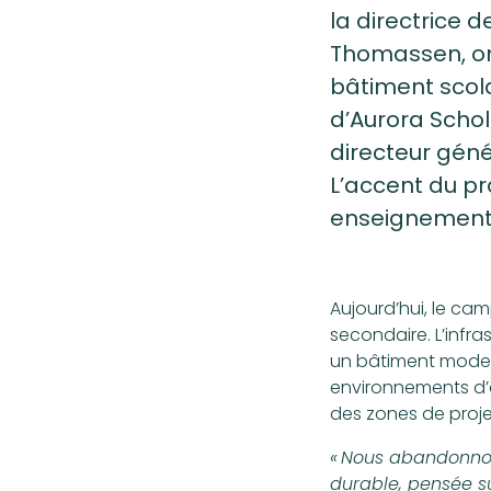
la directrice 
Thomassen, on
bâtiment scolai
d’Aurora Schol
directeur géné
L’accent du pro
enseignement
Aujourd’hui, le ca
secondaire. L’infra
un bâtiment modern
environnements d’a
des zones de proje
« Nous abandonnon
durable, pensée s