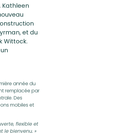
, Kathleen
 nouveau
construction
eyrman, et du
k Wittock.
 un
remière année du
ment remplacée par
trale. Des
sons mobiles et
rte, flexible et
 le bienvenu. »