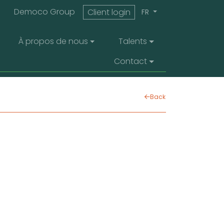
top menu
Democo Group
Client login
FR
À propos de nous
Talents
Contact
Back