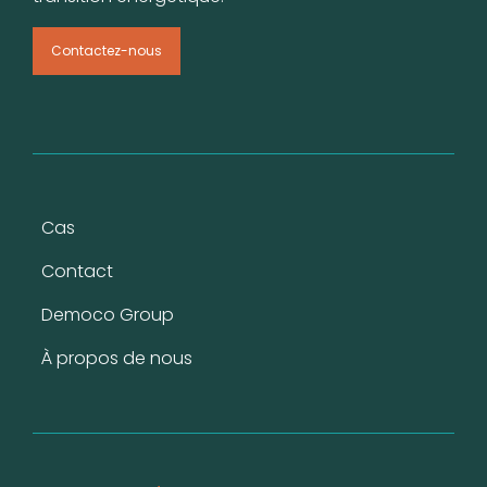
Contactez-nous
Pied de page
Cas
Contact
Democo Group
À propos de nous