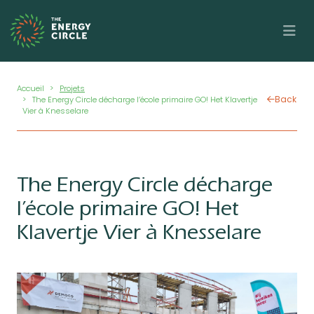
Skip to main content
Breadcrumb
Accueil
Projets
Back
The Energy Circle décharge l’école primaire GO! Het Klavertje
Vier à Knesselare
The Energy Circle décharge
l’école primaire GO! Het
Klavertje Vier à Knesselare