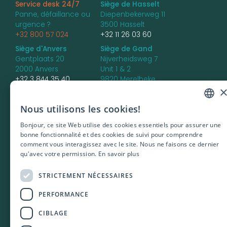
Service desk 24/7
Siège de Hasselt
Panne, défaillance ou
Diepenbekerweg 11
urgence ?
3500 Hasselt
+32 800 57 024
+32 11 26 03 60
Siège d'Anvers
Siège de Gand
Gentplaats 20
Nijverheidsweg 7
2000 Anvers
Unit 1 & 2
+32 3 844 35 40
9820 Merelbeke
+32 9 336 85 66
Siège de Bruges
Nous utilisons les cookies!
DUTCH
Dirk Martensstraat 4 -
unit 7
Bonjour, ce site Web utilise des cookies essentiels pour assurer une
ENGLISH
8200 Bruges
bonne fonctionnalité et des cookies de suivi pour comprendre
comment vous interagissez avec le site. Nous ne faisons ce dernier
FRENCH
qu'avec votre permission.
En savoir plus
POLISH
STRICTEMENT NÉCESSAIRES
PORTUGUES
PERFORMANCE
CIBLAGE
PRIVACY
DATA PROTECTION NOTICE